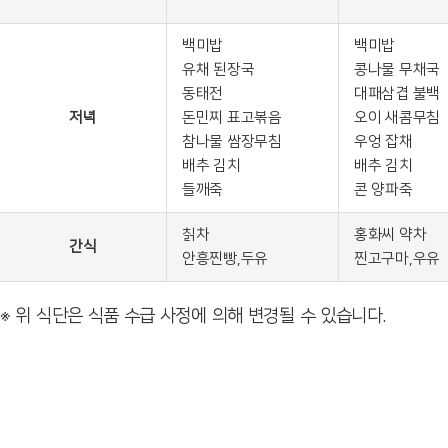
백미밥
백미밥
유채 된장국
콩나물 무채국
동태전
대패삼겹 불백
저녁
돈민찌 표고볶음
오이 새콤무침
참나물 쌈장무침
우엉 잡채
배추 김치
배추 김치
들깨죽
콘 양파죽
칡차
홍화씨 약차
간식
안흥찐빵,두유
찐고구마,우유
※ 위 식단은 식품 수급 사정에 의해 변경될 수 있습니다.