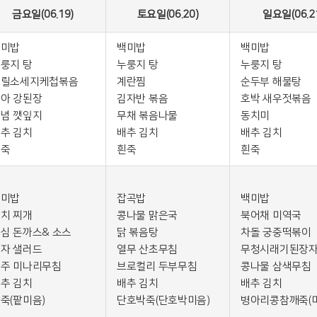
금요일(06.19)
토요일(06.20)
일요일(06.2
백미밥
백미밥
백미밥
룽지 탕
누룽지 탕
누룽지 탕
그릴소세지케첩볶음
계란찜
순두부 해물탕
아 강된장
김자반 볶음
호박 새우젓볶음
념 깻잎지
무채 볶음나물
동치미
추 김치
배추 김치
배추 김치
흰죽
흰죽
흰죽
백미밥
잡곡밥
백미밥
치 찌개
콩나물 맑은국
북어채 미역국
심 돈까스& 소스
닭 볶음탕
차돌 궁중떡볶이
자 샐러드
열무 산초무침
무청시래기된장
주 미나리무침
브로컬리 두부무침
콩나물 삼색무침
추 김치
배추 김치
배추 김치
죽(팥미음)
단호박죽(단호박미음)
병아리콩참깨죽(미