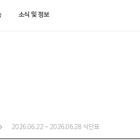
눔
소식 및 정보
길
공지사항
눔
참사랑 포토
이용문의
자료실
2026.06.22 ~ 2026.06.28 식단표