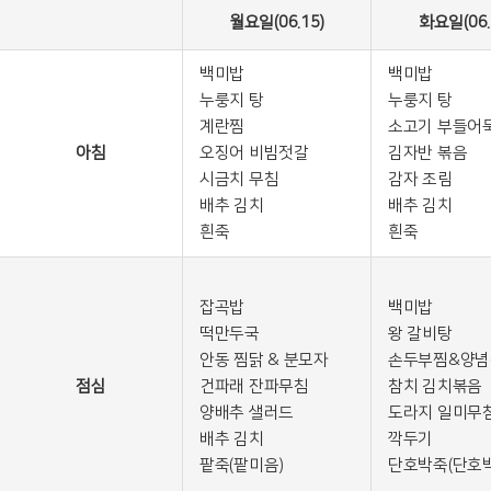
월요일(06.15)
화요일(06.
백미밥
백미밥
누룽지 탕
누룽지 탕
계란찜
소고기 부들어
아침
오징어 비빔젓갈
김자반 볶음
시금치 무침
감자 조림
배추 김치
배추 김치
흰죽
흰죽
잡곡밥
백미밥
떡만두국
왕 갈비탕
안동 찜닭 & 분모자
손두부찜&양념
점심
건파래 잔파무침
참치 김치볶음
양배추 샐러드
도라지 일미무
배추 김치
깍두기
팥죽(팥미음)
단호박죽(단호