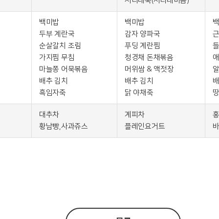
서리태죽(서리태미음)
백미밥
백미밥
두부 계란국
감자 양파국
근
순살갈치 조림
푸딩 계란찜
들
가지찜 무침
청경채 돈채볶음
애
마늘쫑 어묵볶음
머위쌈 & 액젓장
알
배추 김치
배추 김치
배
흑임자죽
닭 야채죽
대추차
계피차
홍
황남빵,사과쥬스
플레인요거트
바