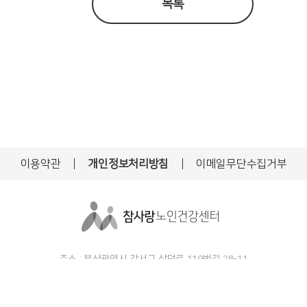
목록
이용약관
개인정보처리방침
이메일무단수집거부
주소 : 부산광역시 강서구 상덕로 119번길 28-11
L : 051.972.1611
|
FAX : 051.972.1613
|
Email : charm2290@hanmail.
COPYRIGHTⓒ 참사랑노인건강센터 All Rights Reserved.