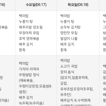
16)
수요일(06.17)
목요일(06.18)
백미밥
백미밥
누룽지 탕
누룽지 탕
누
묵볶음
메추리알 장조림
순두부 김치탕
무장아찌 무침
명란젓 무침
방
호박 양파볶음
얼갈이 나물
양
배추 김치
배추 김치
배
흰죽
흰죽
백미밥
백미밥
소고기 국밥
가자미 미역국
장터 음식
김
우렁쌈밥 정식
장
(닭꼬치,달콤호박죽,
등
(제육볶음,
김밥,
유
우렁이강된장,모듬쌈&
침
유부초밥오징어초무침,
숙
쌈장)
부추전)
배
배추 김치
박미음)
배추김치 & 수박화채
팥
녹두죽(녹두미음)