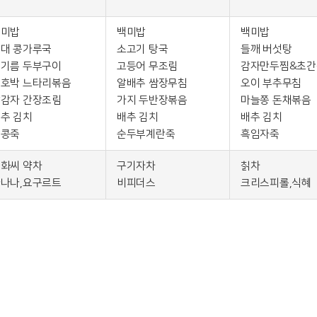
백미밥
백미밥
백미밥
대 콩가루국
소고기 탕국
들깨 버섯탕
기름 두부구이
고등어 무조림
감자만두찜&초간
호박 느타리볶음
알배추 쌈장무침
오이 부추무침
감자 간장조림
가지 두반장볶음
마늘쫑 돈채볶음
추 김치
배추 김치
배추 김치
땅콩죽
순두부계란죽
흑임자죽
화씨 약차
구기자차
칡차
나나,요구르트
비피더스
크리스피롤,식혜